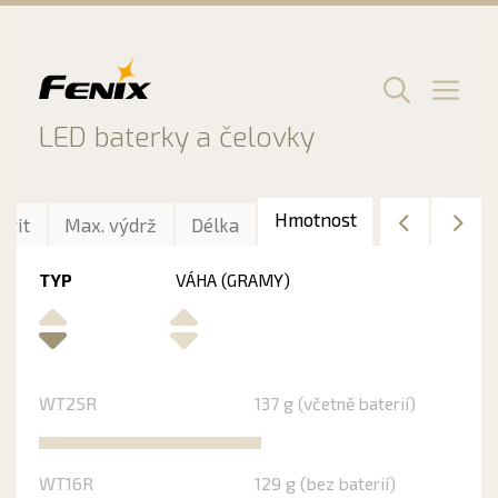
Preskočiť
na
obsah
Men
LED baterky a čelovky
Hmotnost
svit
Max. výdrž
Délka
TYP
VÁHA (GRAMY)
WT25R
137 g (včetně baterií)
WT16R
129 g (bez baterií)