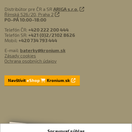
Distribútor pre ČR a SR
ARIGA s.r.o.
Římská 526/20, Praha 2
PO–PÁ 10:00–18:00
Telefón ČR:
+420 222 200 444
Telefón SR:
+421 (0)2/2102 8626
Mobil:
+420 734 793 444
E-mail:
baterky@kronium.sk
Zásady cookies
Ochrana osobných údajov
Navštívit
eShop
Kronium.sk
Spravovať súhlas