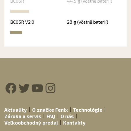
BC06R
44,5 g (včetně baterií)
BC05R V2.0
28 g (včetně baterií)
Facebook
Twitter
YouTube
Instagram
Aktuality
O značke Fenix
Technológie
Záruka a servis
FAQ
O nás
Veľkoobchodný predaj
Kontakty