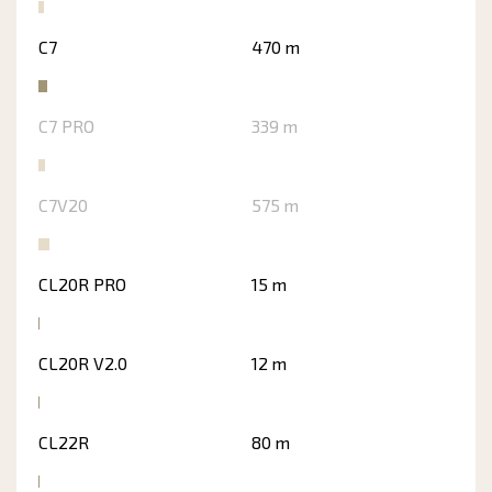
C7
470 m
C7 PRO
339 m
C7V20
575 m
CL20R PRO
15 m
CL20R V2.0
12 m
CL22R
80 m