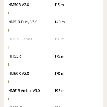
HM50R V2.0
115 m
HM51R Ruby V3.0
140 m
HM53R Garnet
158 m
HM55R
175 m
HM60R V2.0
170 m
HM61R Amber V3.0
195 m