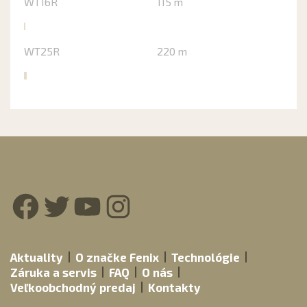
WT16R
115 m
WT25R
220 m
Facebook
Twitter
YouTube
Instagram
Aktuality
O značke Fenix
Technológie
Záruka a servis
FAQ
O nás
Veľkoobchodný predaj
Kontakty