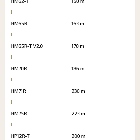
HM62-T
150 m
HM65R
163 m
HM65R-T V2.0
170 m
HM70R
186 m
HM71R
230 m
HM75R
223 m
HP12R-T
200 m