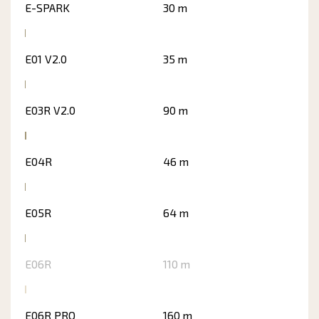
E-SPARK
30 m
E01 V2.0
35 m
E03R V2.0
90 m
E04R
46 m
E05R
64 m
E06R
110 m
E06R PRO
160 m