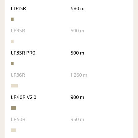
LD45R
480 m
LR35R
500 m
LR35R PRO
500 m
LR36R
1 260 m
LR40R V2.0
900 m
LR50R
950 m