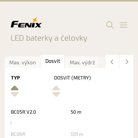
Preskočiť
na
obsah
Men
LED baterky a čelovky
Dosvit
Max. výkon
Max. výdrž
Délka
Hmo
TYP
DOSVIT (METRY)
BC05R V2.0
50 m
BC06R
100 m