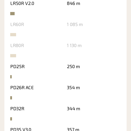
LR50R V2.0
846 m
LR60R
1 085 m
LR80R
1 130 m
PD25R
250 m
PD26R ACE
354 m
PD32R
344 m
PD35 V3.0
357 m