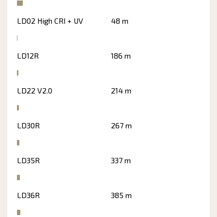
LD02 High CRI + UV
48 m
LD12R
186 m
LD22 V2.0
214 m
LD30R
267 m
LD35R
337 m
LD36R
385 m