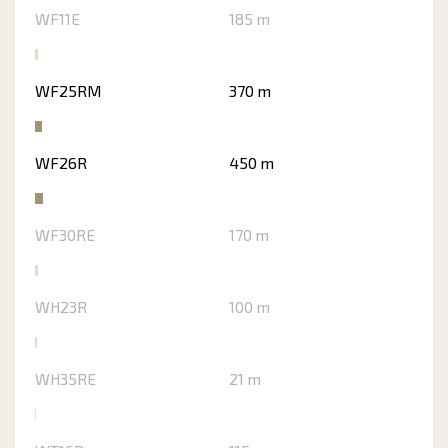
WF11E
185 m
WF25RM
370 m
WF26R
450 m
WF30RE
170 m
WH23R
100 m
WH35RE
21 m