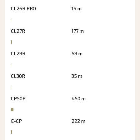
CL26R PRO
15 m
CL27R
177 m
CL28R
58 m
CL30R
35 m
CP50R
450 m
E-CP
222 m