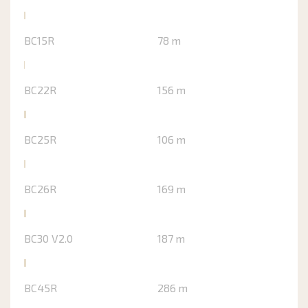
BC15R
78 m
BC22R
156 m
BC25R
106 m
BC26R
169 m
BC30 V2.0
187 m
BC45R
286 m