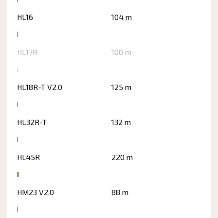
HL16
104 m
HL17R
100 m
HL18R-T V2.0
125 m
HL32R-T
132 m
HL45R
220 m
HM23 V2.0
88 m