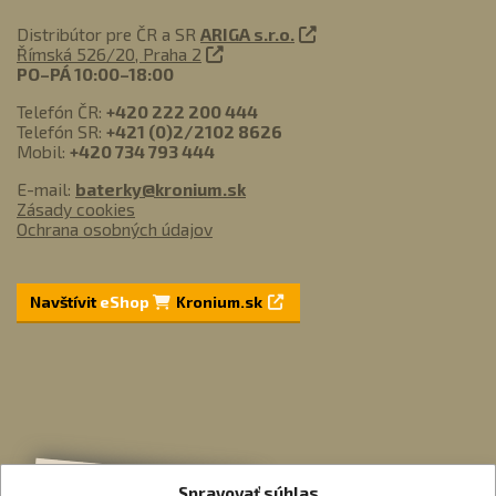
Distribútor pre ČR a SR
ARIGA s.r.o.
Římská 526/20, Praha 2
PO–PÁ 10:00–18:00
Telefón ČR:
+420 222 200 444
Telefón SR:
+421 (0)2/2102 8626
Mobil:
+420 734 793 444
E-mail:
baterky@kronium.sk
Zásady cookies
Ochrana osobných údajov
Navštívit
eShop
Kronium.sk
Spravovať súhlas