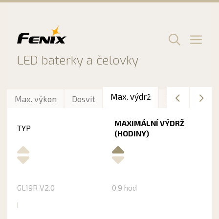
Preskočiť
na
obsah
Men
LED baterky a čelovky
Max. výdrž
Max. výkon
Dosvit
Délka
Hmo
MAXIMÁLNÍ VÝDRŽ
TYP
(HODINY)
GL19R V2.0
0,9 hod