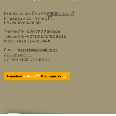
Distribútor pre ČR a SR
ARIGA s.r.o.
Římská 526/20, Praha 2
PO–PÁ 10:00–18:00
Telefón ČR:
+420 222 200 444
Telefón SR:
+421 (0)2/2102 8626
Mobil:
+420 734 793 444
E-mail:
baterky@kronium.sk
Zásady cookies
Ochrana osobných údajov
Navštívit
eShop
Kronium.sk