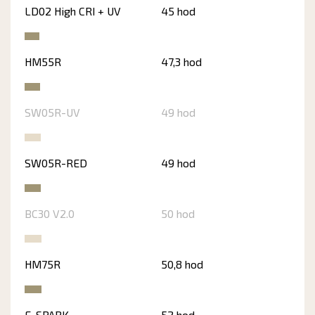
LD02 High CRI + UV
45 hod
HM55R
47,3 hod
SW05R-UV
49 hod
SW05R-RED
49 hod
BC30 V2.0
50 hod
HM75R
50,8 hod
E-SPARK
52 hod