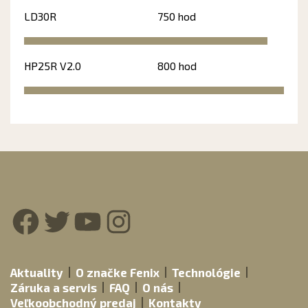
LD30R
750 hod
HP25R V2.0
800 hod
Facebook
Twitter
YouTube
Instagram
Aktuality
O značke Fenix
Technológie
Záruka a servis
FAQ
O nás
Veľkoobchodný predaj
Kontakty